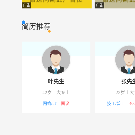
造价工程师
云南大瑞房地产
其它类型
广告
广告
监理工程师
云南国开建设监
其它类型
简历推荐
业务员
昆明乔治圣罗阑
其它类型
办公室主任
昆明双恩资产管
行政人事
销售经理
昆明世联卓群房
市场营销
数控车工
云南国为机械科
生产加工
叶先生
张先
店员
昆明市五华区聚
市场营销
42岁
大专
22岁
大
法务专员
云南云通鉴定咨
律师法律
00元
网络/IT
面议
技工/普工
40