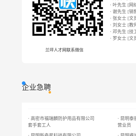
· 叶先生 [网络
· 谢先生 [销
· 张女士 [文
· 刘女士 [教
· 邓先生 [技
· 罗女士 [文
兰坪人才网联系微信
企业急聘
· 高密市福瑞麟防护用品有限公司
· 昆明
套手套工人
营业员
· 昆明新奇星科技有限公司
· 昆明