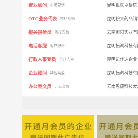
置业顾问
昆明世联卓群房
市场营销
OTC业务代表
昆明积大药品销
市场营销
报关报检员
云南恒阳实业有
质控安检
电话客服
昆明拓鸿科技有
客户服务
行政人事专员
昆明诺仕达企业
行政人事
企业顾问
昆明拓鸿科技有
其他类型
办公室文员
云南恩捷科技发
办公文员
文员
昆明双恩资产管
办公文员
股票分析师
昆明双恩资产管
金融理财
助理策划师
昆明易事达房地
其它类型