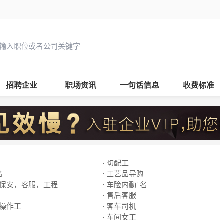
招聘企业
职场资讯
一句话信息
收费标准
· 切配工
名
· 工艺品导购
，保安，客服，工程
· 车险内勤1名
· 售后客服
线操作工
· 客车司机
· 车间女工