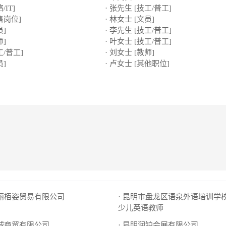
/IT]
· 张先生 [技工/普工]
售岗位]
· 林女士 [文员]
员]
· 李先生 [技工/普工]
师]
· 叶女士 [技工/普工]
工/普工]
· 刘女士 [教师]
员]
· 卢女士 [其他职位]
泰丽栢姿贸易有限公司
· 昆明市盘龙区语泉外语培训学
少儿英语教师
睿诚商贸有限公司
· 昆明润铂会展有限公司